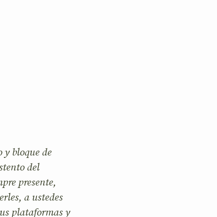
o y bloque de
stento del
mpre presente,
rles, a ustedes
sus plataformas y