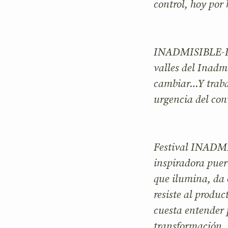
control, hoy por
INADMISIBLE-INO
valles del Inadmi
cambiar…Y traba
urgencia del conv
Festival INADMI
inspiradora puer
que ilumina, da 
resiste al produ
cuesta entender
transformación…