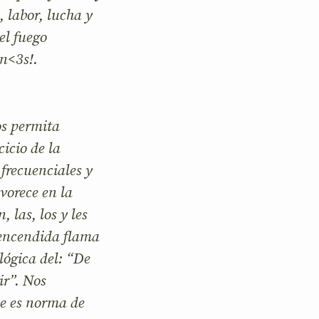
, labor, lucha y
el fuego
an<3s!.
os permita
cicio de la
frecuenciales y
vorece en la
 las, los y les
y encendida flama
lógica del: “De
ir”. Nos
e es norma de