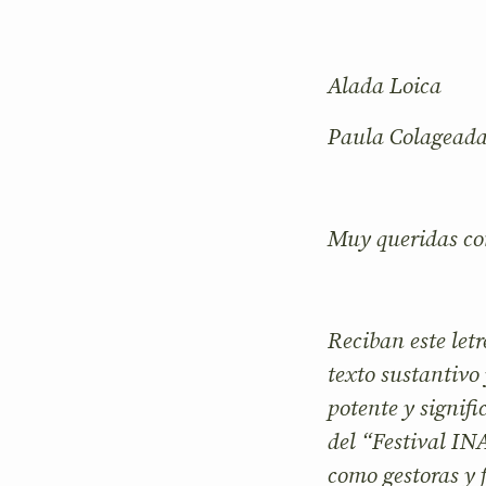
Alada Loica
Paula Colagead
Muy queridas c
Reciban este let
texto sustantivo 
potente y signifi
del “Festival IN
como gestoras y 