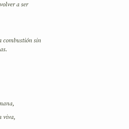
volver a ser
la combustión sin
as.
rmana,
n viva,