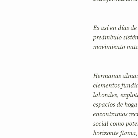
Es así en días de
preámbulo sistém
movimiento natu
Hermanas almada
elementos fundid
laborales, explo
espacios de hogar
encontramos reci
social como pote
horizonte flama,