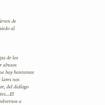
sirven de
iedo al
ia de los
or abusos
 que hoy honramos
 lares nos
r, del diálogo
ntes…El
volvernos a