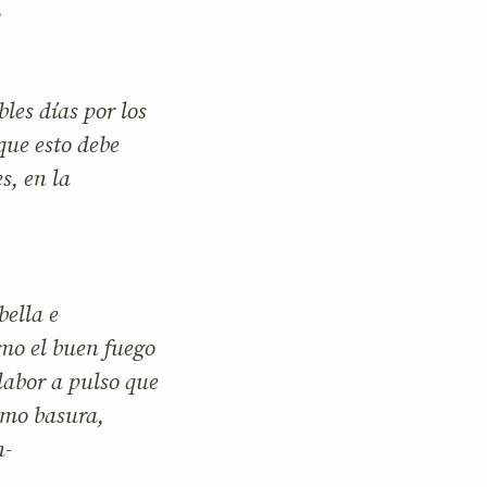
.
es días por los
que esto debe
s, en la
ella e
omo el buen fuego
labor a pulso que
sumo basura,
n-