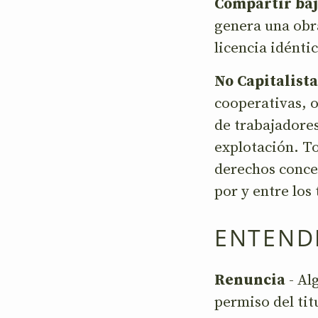
Compartir baj
genera una obra
licencia idéntic
No Capitalista
cooperativas, o
de trabajadore
explotación. To
derechos conced
por y entre los
ENTEND
Renuncia
- Al
permiso del tit