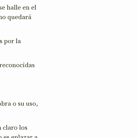
e halle en el
 no quedará
 por la
 reconocidas
bra o su uso,
 claro los
 es enlazar a