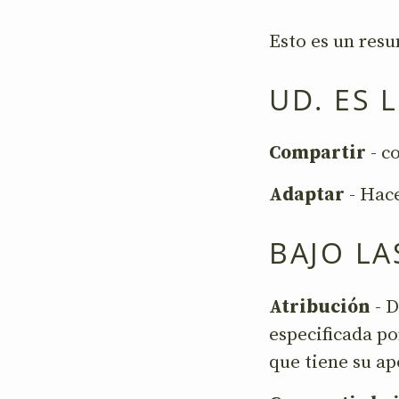
Esto es un res
UD. ES 
Compartir
- c
Adaptar
- Hace
BAJO LA
Atribución
- D
especificada po
que tiene su ap