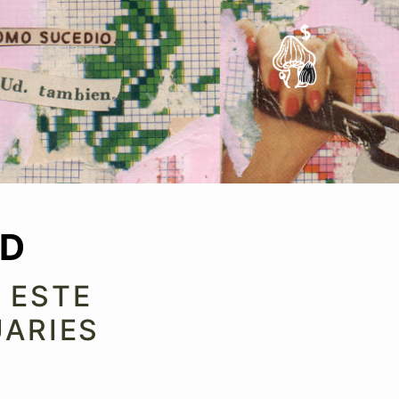
Apóyanos
AD
 ESTE
UARIES