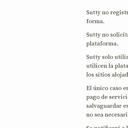
Sutty no regist
forma.
Sutty no solici
plataforma.
Sutty solo util
utilicen la plat
los sitios aloja
El único caso e
pago de servic
salvaguardar es
no sea necesari
Se notificará a