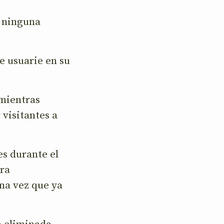
e ninguna
de usuarie en su
 mientras
 visitantes a
es durante el
ara
una vez que ya
a eliminada.