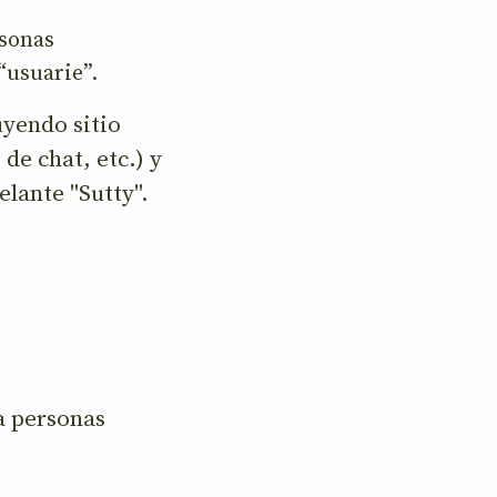
rsonas
“usuarie”.
uyendo sitio
de chat, etc.) y
elante "Sutty".
 a personas