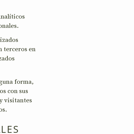
nalíticos
onales.
lizados
n terceros en
izados
nguna forma,
os con sus
y visitantes
os.
ALES