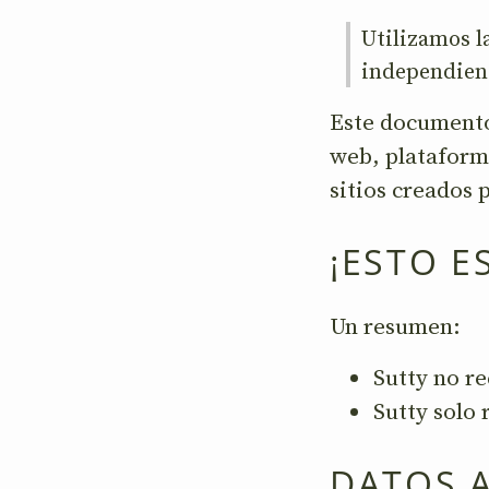
Utilizamos l
independient
Este documento 
web, plataforma
sitios creados 
¡ESTO E
Un resumen:
Sutty no re
Sutty solo 
DATOS 