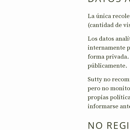
La única recole
(cantidad de vi
Los datos analí
internamente po
forma privada. 
públicamente.
Sutty no recom
pero no monitor
propias polític
informarse ante
NO REG